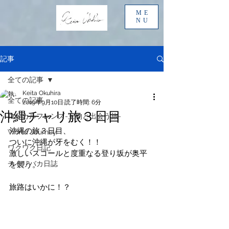
ME
NU
記事
全ての記事
Keita Okuhira
全ての記事
2019年9月10日
読了時間: 6分
沖縄チャリ旅３日目
ローカルフレンズ-宝物と出会う旅-
沖縄の旅３日目、
World Journey
ついに沖縄が牙をむく！！
ワクワク日記
激しいスコールと度重なる登り坂が奥平
チャリバカ日誌
を襲う。
旅路はいかに！？